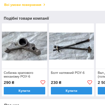
Всі умови повернення
Подібні товари компанії
Собачка храпового
Болт натяжний РОУ-6
Вал 
механізму РОУ-6
(гол
290
230
2 5
₴
₴
Купити
Купити