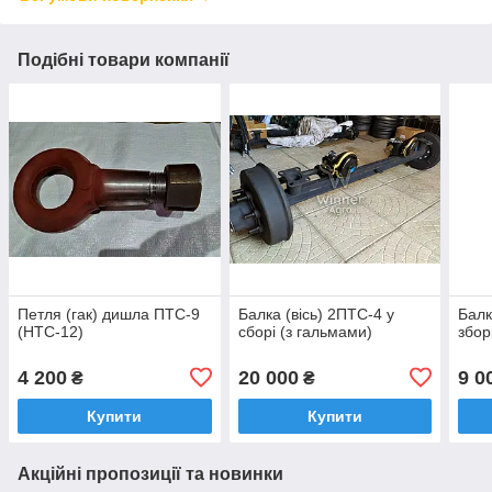
Подібні товари компанії
Петля (гак) дишла ПТС-9
Балка (вісь) 2ПТС-4 у
Балк
(НТС-12)
сборі (з гальмами)
збор
4 200
20 000
9 0
₴
₴
Купити
Купити
Акційні пропозиції та новинки