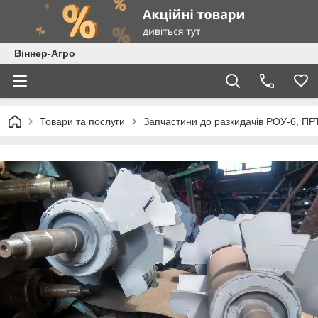
Віннер-Агро
Товари та послуги
Запчастини до разкидачів РОУ-6, ПР