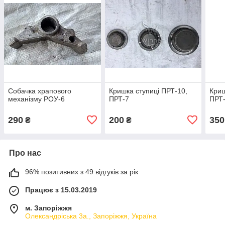
Собачка храпового
Кришка ступиці ПРТ-10,
Криш
механізму РОУ-6
ПРТ-7
ПРТ
290
200
350
₴
₴
Про нас
96% позитивних з 49 відгуків за рік
Працює з 15.03.2019
м. Запоріжжя
Олександріська 3а., Запоріжжя, Україна