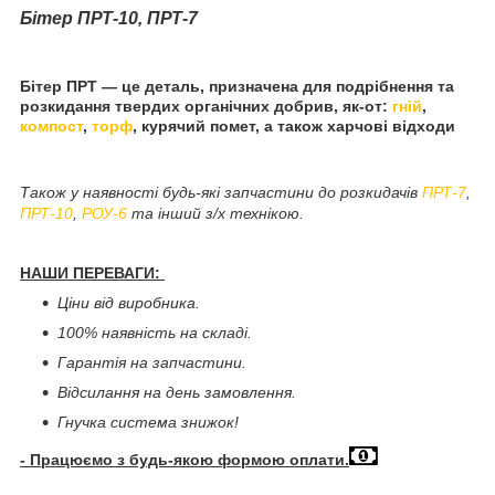
Бітер ПРТ-10, ПРТ-7
Бітер ПРТ — це деталь, призначена для подрібнення та
розкидання твердих органічних добрив, як-от:
гній
,
компост
,
торф
, курячий помет, а також харчові відходи
Також у наявності будь-які запчастини до розкидачів
ПРТ-7
,
ПРТ-10
,
РОУ-6
та інший з/х технікою.
НАШИ ПЕРЕВАГИ:
Ціни від виробника.
100% наявність на складі.
Гарантія на запчастини.
Відсилання на день замовлення.
Гнучка система знижок!
- Працюємо з будь-якою формою оплати.