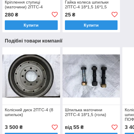
Кріплення ступиці
Гайка колеса шпильки
(маточини) 2ПТС-4
2ПТС-4 18*1,5 16*1,5
280
25
₴
₴
Купити
Купити
Подібні товари компанії
Колісний диск 2ПТС-4 (8
Шпилька маточини
Колі
шпильок)
2ПТС-4 18*1,5 (гола)
шпил
ПОФ
3 500
55
3 4
₴
від
₴