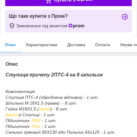
Що таке купити з Пром?
Замовлення під захистом
Опис
Характеристики
Доставка
Оплата
Умови п
Опис
Ступиця причепу 2ПТС-4 на 8 шпильок
Комплектація:
Ступиця ПТС-4 (оброблена відливка) - 1 шт.
Шпилька М 18Х1,5 (права) - 8 шт.
Гайка М18Х1,5.(
задня
) - 8 шт.
Кришк
а Ступиці - 1 шт.
Підшипникк
7609
- 1 шт.
Підшипникк
7611
- 1 шт.
Сальник гумовий 95Х130 або Пильник 65х125 - 1 шт
.