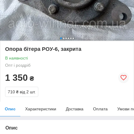
Опора бітера РОУ-6, закрита
В наявності
Опт і роздріб
1 350
₴
710 ₴
від 2 шт.
Опис
Характеристики
Доставка
Оплата
Умови п
Опис